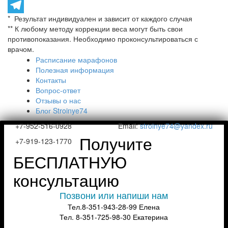
VK
* Результат индивидуален и зависит от каждого случая
Telegram
** К любому методу коррекции веса могут быть свои
противопоказания. Необходимо проконсультироваться с
врачом.
Расписание марафонов
Полезная информация
Контакты
Вопрос-ответ
Отзывы о нас
Блог Stroinye74
+7-952-516-0928
Email:
stroinye74@yandex.ru
Получите
+7-919-123-1770
БЕСПЛАТНУЮ
консультацию
Позвони или напиши нам
Тел.8-351-943-28-99 Елена
Тел. 8-351-725-98-30 Екатерина