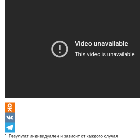
Odnoklassniki
VK
* Результат индивидуален и зависит от каждого случая
Telegram