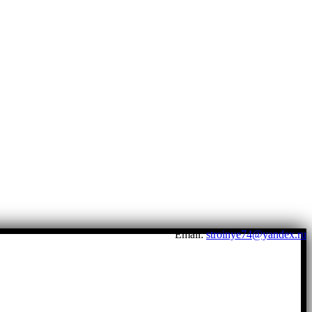
Email:
stroinye74@yandex.ru